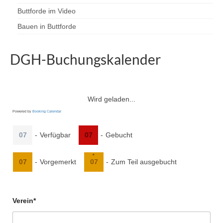
Buttforde im Video
Bauen in Buttforde
DGH-Buchungskalender
Wird geladen...
Powered by
Booking Calendar
07
-
Verfügbar
07
-
Gebucht
·
07
-
Vorgemerkt
07
-
Zum Teil ausgebucht
Verein*