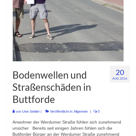
Buchung Dorfgemeinschaftshaus
Vereine
Buchung Dorfgemeinschaftshaus
Nordseeurlaub in Buttforde!
Bilder
20
Bodenwellen und
AUG. 2016
Straßenschäden in
Buttforde
von
Uwe Seidler
|
Veröffentlicht in:
Allgemein
|
0
Anwohner der Werdumer Straße fühlen sich zunehmend
unsicher Bereits seit einigen Jahren fühlen sich die
Buttforder Bürger an der Werdumer Straße zunehmend