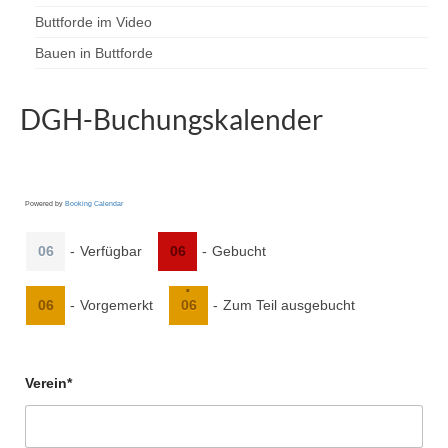
Buttforde im Video
Bauen in Buttforde
DGH-Buchungskalender
Powered by
Booking Calendar
06
-
Verfügbar
06
-
Gebucht
·
06
-
Vorgemerkt
06
-
Zum Teil ausgebucht
Verein*