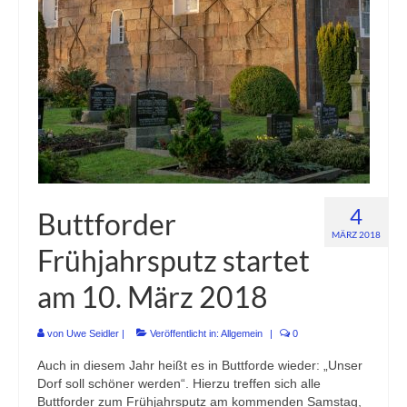
Buchung Dorfgemeinschaftshaus
Vereine
Buchung Dorfgemeinschaftshaus
Nordseeurlaub in Buttforde!
Bilder
4
Buttforder
MÄRZ 2018
Frühjahrsputz startet
am 10. März 2018
von
Uwe Seidler
|
Veröffentlicht in:
Allgemein
|
0
Auch in diesem Jahr heißt es in Buttforde wieder: „Unser
Dorf soll schöner werden“. Hierzu treffen sich alle
Buttforder zum Frühjahrsputz am kommenden Samstag,