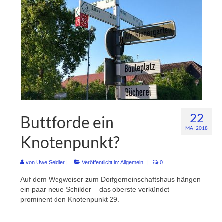
Buchung Dorfgemeinschaftshaus
Vereine
Buchung Dorfgemeinschaftshaus
Nordseeurlaub in Buttforde!
Bilder
22
Buttforde ein
MAI 2018
Knotenpunkt?
von
Uwe Seidler
|
Veröffentlicht in:
Allgemein
|
0
Auf dem Wegweiser zum Dorfgemeinschaftshaus hängen
ein paar neue Schilder – das oberste verkündet
prominent den Knotenpunkt 29.