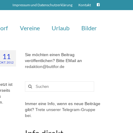
Impressum und Datenschutzerklärung
Kontakt
orf
Vereine
Urlaub
Bilder
11
Sie möchten einen Beitrag
veröffentlichen? Bitte EMail an
OKT. 2012
redaktion@buttfor.de
Suchen
tzt ist
nach:
rseits
s
n.
Immer eine Info, wenn es neue Beiträge
gibt?
Trete unserer Telegram-Gruppe
bei.