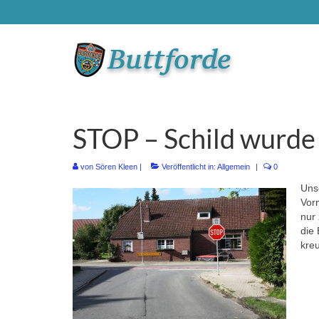
STOP – Schild wurde 
von
Sören Kleen
|
Veröffentlicht in:
Allgemein
|
0
Unse
Vorm
nur 
die 
kre