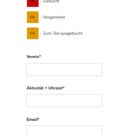
06
-
Gebucht
06
-
Vorgemerkt
·
06
-
Zum Teil ausgebucht
Verein*
Aktivität + Uhrzeit*
Email*