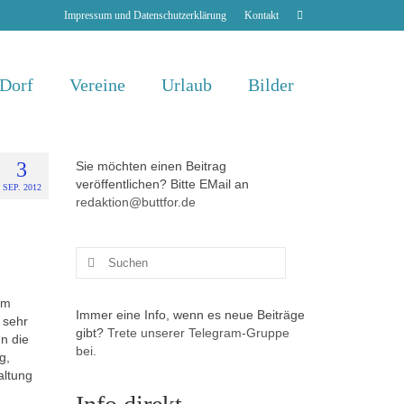
Impressum und Datenschutzerklärung
Kontakt
 Dorf
Vereine
Urlaub
Bilder
3
Sie möchten einen Beitrag
veröffentlichen? Bitte EMail an
SEP. 2012
redaktion@buttfor.de
Suchen
nach:
rm
Immer eine Info, wenn es neue Beiträge
 sehr
gibt?
Trete unserer Telegram-Gruppe
un die
bei.
g,
altung