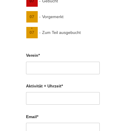
07
-
Gebucht
07
-
Vorgemerkt
·
07
-
Zum Teil ausgebucht
Verein*
Aktivität + Uhrzeit*
Email*