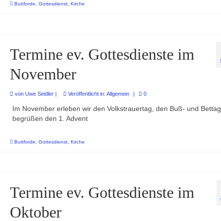
Buttforde
,
Gottesdienst
,
Kirche
Termine ev. Gottesdienste im
November
von
Uwe Seidler
|
Veröffentlicht in:
Allgemein
|
0
Im November erleben wir den Volkstrauertag, den Buß- und Betta
begrüßen den 1. Advent
Buttforde
,
Gottesdienst
,
Kirche
Termine ev. Gottesdienste im
Oktober