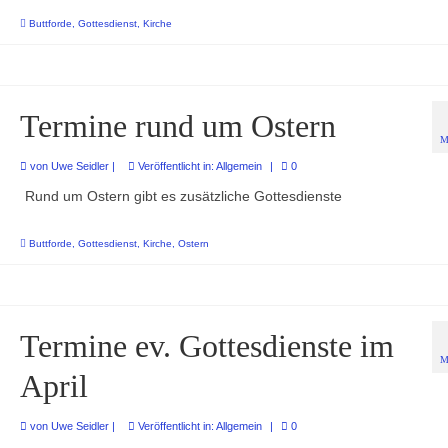
Buttforde
,
Gottesdienst
,
Kirche
Termine rund um Ostern
M
von
Uwe Seidler
|
Veröffentlicht in:
Allgemein
|
0
Rund um Ostern gibt es zusätzliche Gottesdienste
Buttforde
,
Gottesdienst
,
Kirche
,
Ostern
Termine ev. Gottesdienste im
M
April
von
Uwe Seidler
|
Veröffentlicht in:
Allgemein
|
0