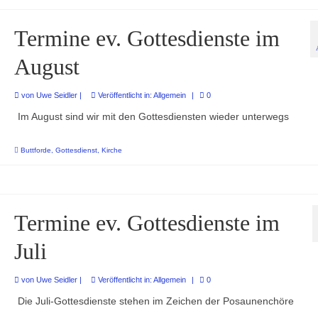
Termine ev. Gottesdienste im
August
von
Uwe Seidler
|
Veröffentlicht in:
Allgemein
|
0
Im August sind wir mit den Gottesdiensten wieder unterwegs
Buttforde
,
Gottesdienst
,
Kirche
Termine ev. Gottesdienste im
Juli
von
Uwe Seidler
|
Veröffentlicht in:
Allgemein
|
0
Die Juli-Gottesdienste stehen im Zeichen der Posaunenchöre