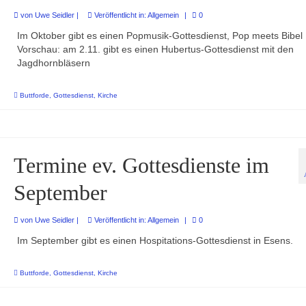
von
Uwe Seidler
|
Veröffentlicht in:
Allgemein
|
0
Im Oktober gibt es einen Popmusik-Gottesdienst, Pop meets Bibel
Vorschau: am 2.11. gibt es einen Hubertus-Gottesdienst mit den
Jagdhornbläsern
Buttforde
,
Gottesdienst
,
Kirche
Termine ev. Gottesdienste im
September
von
Uwe Seidler
|
Veröffentlicht in:
Allgemein
|
0
Im September gibt es einen Hospitations-Gottesdienst in Esens.
Buttforde
,
Gottesdienst
,
Kirche