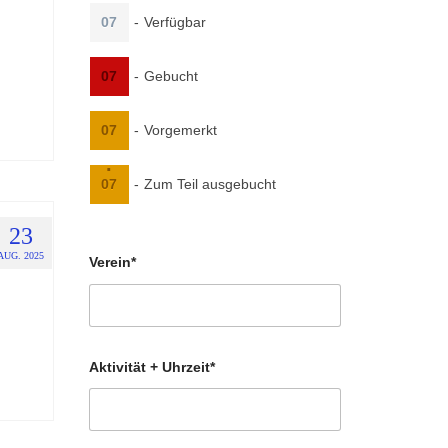
07
-
Verfügbar
07
-
Gebucht
07
-
Vorgemerkt
·
07
-
Zum Teil ausgebucht
23
AUG. 2025
Verein*
Aktivität + Uhrzeit*