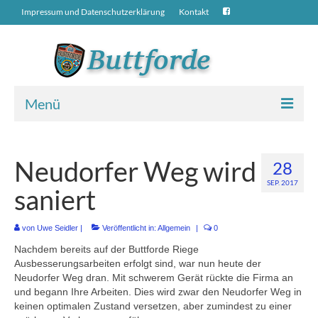
Impressum und Datenschutzerklärung
Kontakt
Menü
Neuigkeiten
Neudorfer Weg wird
28
Übers Dorf
SEP. 2017
saniert
Geschichte über Buttforde
St.-Marien-Kirche
von
Uwe Seidler
|
Veröffentlicht in:
Allgemein
|
0
Nachdem bereits auf der Buttforde Riege
Bauen in Buttforde
Ausbesserungsarbeiten erfolgt sind, war nun heute der
Neudorfer Weg dran.
Mit schwerem Gerät rückte die Firma an
Unternehmen in Buttforde
und begann Ihre Arbeiten. Dies wird zwar den Neudorfer Weg in
keinen optimalen Zustand versetzen, aber zumindest zu einer
Alte Fotos vom Dorf