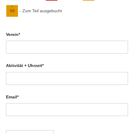
·
08
-
Zum Teil ausgebucht
Verein*
Aktivität + Uhrzeit*
Email*