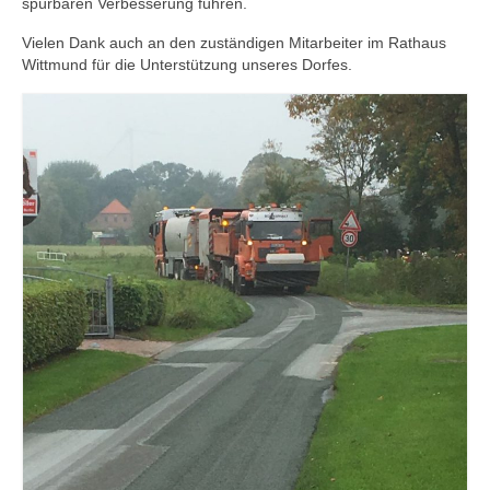
spürbaren Verbesserung führen.
Buchung Dorfgemeinschaftshaus
Vielen Dank auch an den zuständigen Mitarbeiter im Rathaus
Wittmund für die Unterstützung unseres Dorfes.
Vereine
Buchung Dorfgemeinschaftshaus
Nordseeurlaub in Buttforde!
Bilder