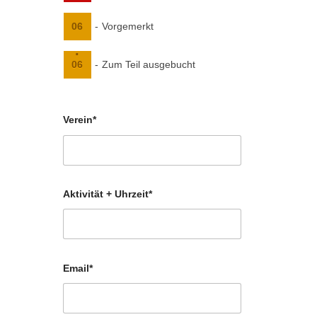
06
-
Vorgemerkt
·
06
-
Zum Teil ausgebucht
Verein*
Aktivität + Uhrzeit*
Email*