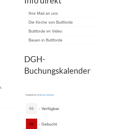
Info direkt
Ihre Mail an uns
Die Kirche von Buttforde
Buttforde im Video
Bauen in Buttforde
DGH-
Buchungskalender
n.
Powered by
Booking Calendar
06
-
Verfügbar
06
-
Gebucht