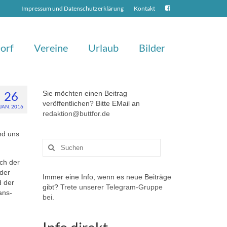
Impressum und Datenschutzerklärung
Kontakt
orf
Vereine
Urlaub
Bilder
26
Sie möchten einen Beitrag
veröffentlichen? Bitte EMail an
JAN. 2016
redaktion@buttfor.de
nd uns
Suchen
nach:
ch der
 der
Immer eine Info, wenn es neue Beiträge
d der
gibt?
Trete unserer Telegram-Gruppe
ans-
bei.