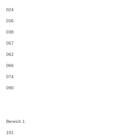
024
Buchung Dorfgemeinschaftshaus
036
Vereine
038
Buchung Dorfgemeinschaftshaus
057
Nordseeurlaub in Buttforde!
062
Bilder
066
074
090
Bereich 1:
101