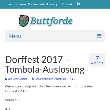
Impressum und Datenschutzerklärung
Kontakt
Menü
Neuigkeiten
Dorffest 2017 –
7
Übers Dorf
AUG. 2017
Tombola-Auslosung
Geschichte über Buttforde
St.-Marien-Kirche
von
Uwe Seidler
|
Veröffentlicht in:
Allgemein
|
0
Wie angekündigt hier die Gewinnerlose der Tombola des
Bauen in Buttforde
Dorffests 2017:
Unternehmen in Buttforde
Bereich 0:
011
Alte Fotos vom Dorf