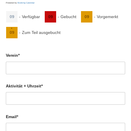
Powered by
Booking Calendar
09
-
Verfügbar
09
-
Gebucht
09
-
Vorgemerkt
·
09
-
Zum Teil ausgebucht
Verein*
Aktivität + Uhrzeit*
Email*