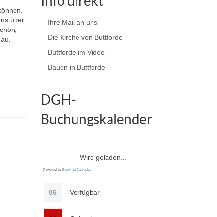
Info direkt
 können.
uns über
Ihre Mail an uns
schön,
Die Kirche von Buttforde
nau.
Buttforde im Video
Bauen in Buttforde
DGH-
Buchungskalender
Wird geladen...
Powered by
Booking Calendar
06
-
Verfügbar