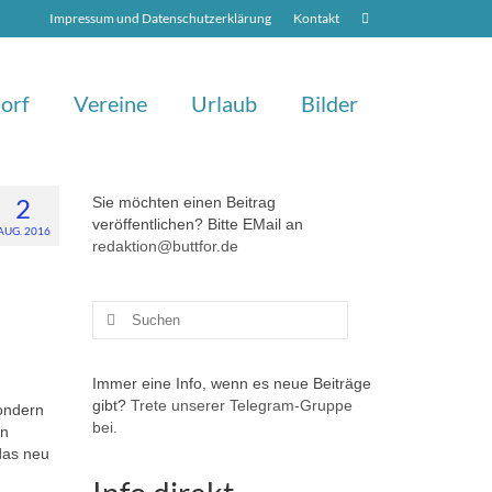
Impressum und Datenschutzerklärung
Kontakt
orf
Vereine
Urlaub
Bilder
2
Sie möchten einen Beitrag
veröffentlichen? Bitte EMail an
AUG. 2016
redaktion@buttfor.de
Suchen
nach:
Immer eine Info, wenn es neue Beiträge
gibt?
Trete unserer Telegram-Gruppe
sondern
bei.
en
das neu