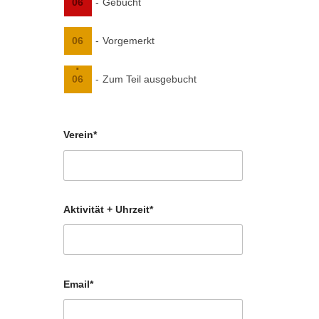
06
-
Gebucht
06
-
Vorgemerkt
·
06
-
Zum Teil ausgebucht
Verein*
Aktivität + Uhrzeit*
Email*