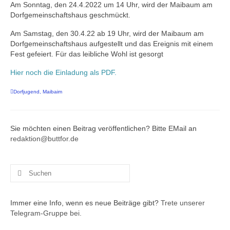
Am Sonntag, den 24.4.2022 um 14 Uhr, wird der Maibaum am
Buchung Dorfgemeinschaftshaus
Dorfgemeinschaftshaus geschmückt.
Am Samstag, den 30.4.22 ab 19 Uhr, wird der Maibaum am
Vereine
Dorfgemeinschaftshaus aufgestellt und das Ereignis mit einem
Fest gefeiert. Für das leibliche Wohl ist gesorgt
Buchung Dorfgemeinschaftshaus
Hier noch die Einladung als PDF.
Nordseeurlaub in Buttforde!
Dorfjugend
,
Maibaim
Bilder
Sie möchten einen Beitrag veröffentlichen? Bitte EMail an
redaktion@buttfor.de
Suchen
nach:
Immer eine Info, wenn es neue Beiträge gibt?
Trete unserer
Telegram-Gruppe bei.