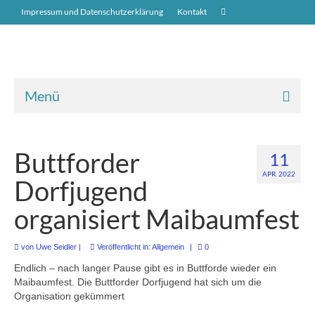
Impressum und Datenschutzerklärung
Kontakt
Menü
Neuigkeiten
Buttforder
11
Übers Dorf
APR. 2022
Dorfjugend
Geschichte über Buttforde
organisiert Maibaumfest
St.-Marien-Kirche
Bauen in Buttforde
von
Uwe Seidler
|
Veröffentlicht in:
Allgemein
|
0
Endlich – nach langer Pause gibt es in Buttforde wieder ein
Unternehmen in Buttforde
Maibaumfest. Die Buttforder Dorfjugend hat sich um die
Organisation gekümmert
Alte Fotos vom Dorf