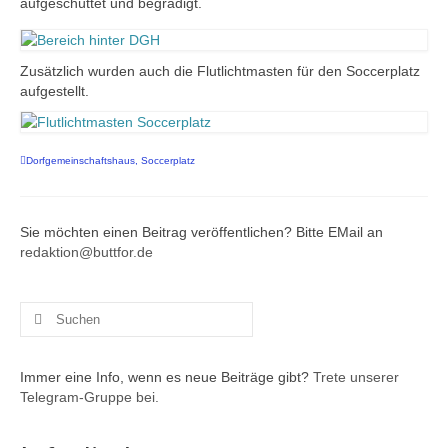
aufgeschüttet und begradigt.
Buchung Dorfgemeinschaftshaus
Vereine
Zusätzlich wurden auch die Flutlichtmasten für den Soccerplatz
aufgestellt.
Buchung Dorfgemeinschaftshaus
Nordseeurlaub in Buttforde!
Dorfgemeinschaftshaus
,
Soccerplatz
Bilder
Sie möchten einen Beitrag veröffentlichen? Bitte EMail an
redaktion@buttfor.de
Suchen
nach:
Immer eine Info, wenn es neue Beiträge gibt?
Trete unserer
Telegram-Gruppe bei.