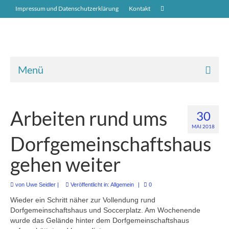
Impressum und Datenschutzerklärung
Kontakt
Menü
Neuigkeiten
Arbeiten rund ums
30
Übers Dorf
MAI 2018
Dorfgemeinschaftshaus
Geschichte über Buttforde
gehen weiter
St.-Marien-Kirche
Bauen in Buttforde
von
Uwe Seidler
|
Veröffentlicht in:
Allgemein
|
0
Wieder ein Schritt näher zur Vollendung rund
Unternehmen in Buttforde
Dorfgemeinschaftshaus und Soccerplatz.
Am Wochenende
wurde das Gelände hinter dem Dorfgemeinschaftshaus
Alte Fotos vom Dorf